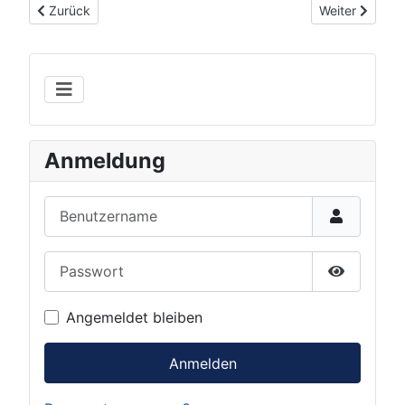
Vorheriger Beitrag: Überbetriebliche Lehrunterweisungen (ÜBL
Nächster Beit
Zurück
Weiter
Anmeldung
Benutzername
Passwort
Show Pas
Angemeldet bleiben
Anmelden