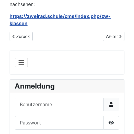
nachsehen:
https://zweirad.schule/cms/index.php/zw-
klassen
Vorheriger Beitrag: FB Zweirad mit neuer Homepage 2016/17
Nächster Beitr
Zurück
Weiter
Anmeldung
Benutzername
Passwort
Show Pas