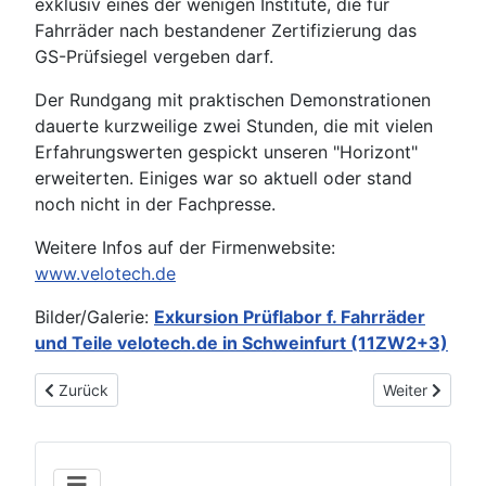
exklusiv eines der wenigen Institute, die für
Fahrräder nach bestandener Zertifizierung das
GS-Prüfsiegel vergeben darf.
Der Rundgang mit praktischen Demonstrationen
dauerte kurzweilige zwei Stunden, die mit vielen
Erfahrungswerten gespickt unseren "Horizont"
erweiterten. Einiges war so aktuell oder stand
noch nicht in der Fachpresse.
Weitere Infos auf der Firmenwebsite:
www.velotech.de
Bilder/Galerie:
Exkursion Prüflabor f. Fahrräder
und Teile velotech.de in Schweinfurt (11ZW2+3)
Vorheriger Beitrag: Werksbesichtigung mit Workshop Busch & 
Nächster Beit
Zurück
Weiter