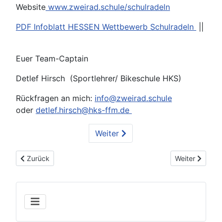
Website
www.zweirad.schule/schulradeln
PDF Infoblatt HESSEN Wettbewerb Schulradeln
||
Euer Team-Captain
Detlef Hirsch (Sportlehrer/ Bikeschule HKS)
Rückfragen an mich:
info@zweirad.schule
oder
detlef.hirsch@hks-ffm.de
Weiter
Vorheriger Beitrag: Ehrung Schulradeln 2024- HKS mit 3. Platz
Nächster Beit
Zurück
Weiter