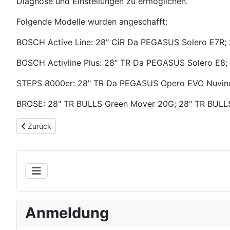
Diagnose und Einstellungen zu ermöglichen.
Folgende Modelle wurden angeschafft:
BOSCH Active Line: 28" CiR Da PEGASUS Solero E7R;
BOSCH Activline Plus: 28" TR Da PEGASUS Solero E8;
STEPS 8000er: 28" TR Da PEGASUS Opero EVO Nuvinc
BROSE: 28" TR BULLS Green Mover 20G; 28" TR BULL
Vorheriger Beitrag: Spende BOSCH-Komponenten für Lehrzw
Zurück
Anmeldung