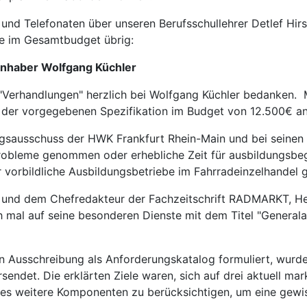
nd Telefonaten über unseren Berufsschullehrer Detlef Hirsc
e im Gesamtbudget übrig:
Inhaber Wolfgang Küchler
 "Verhandlungen" herzlich bei Wolfgang Küchler bedanken.
n der vorgegebenen Spezifikation im Budget von 12.500€ a
ungsausschuss der HWK Frankfurt Rhein-Main und bei seinen
robleme genommen oder erhebliche Zeit für ausbildungsbegl
vorbildliche Ausbildungsbetriebe im Fahrradeinzelhandel g
und dem Chefredakteur der Fachzeitschrift RADMARKT, Herr
h mal auf seine besonderen Dienste mit dem Titel "Generala
en Ausschreibung als Anforderungskatalog formuliert, wurd
endet. Die erklärten Ziele waren, sich auf drei aktuell m
s weitere Komponenten zu berücksichtigen, um eine gewisse