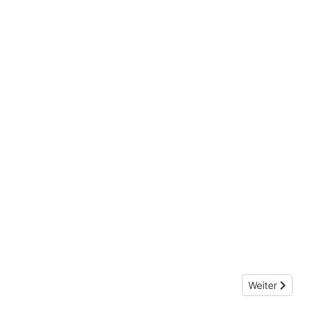
Nächster Beitr
Weiter