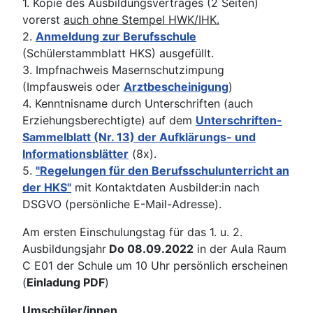
1. Kopie des Ausbildungsvertrages (2 Seiten)
vorerst
auch ohne Stempel HWK/IHK.
2.
Anmeldung zur Berufsschule
(Schülerstammblatt HKS) ausgefüllt.
3. Impfnachweis Masernschutzimpung
(Impfausweis oder
Arztbescheinigung
)
4. Kenntnisname durch Unterschriften (auch
Erziehungsberechtigte) auf dem
Unterschriften-
Sammelblatt (Nr. 13) der Aufklärungs- und
Informationsblätter
(8x).
5.
"Regelungen für den Berufsschulunterricht an
der HKS"
mit Kontaktdaten Ausbilder:in nach
DSGVO (persönliche E-Mail-Adresse).
Am ersten Einschulungstag für das 1. u. 2.
Ausbildungsjahr
Do 08.09.2022
in der Aula Raum
C E01 der Schule um 10 Uhr persönlich erscheinen
(
Einladung PDF
)
Umschüler/innen