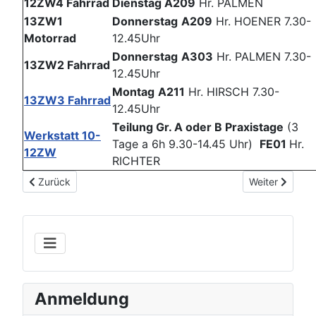
12ZW4 Fahrrad
Dienstag A209
Hr. PALMEN
13ZW1
Donnerstag
A209
Hr. HOENER 7.30-
Motorrad
12.45Uhr
Donnerstag
A303
Hr. PALMEN 7.30-
13ZW2 Fahrrad
12.45Uhr
Montag
A211
Hr. HIRSCH 7.30-
13ZW3 Fahrrad
12.45Uhr
Teilung Gr. A oder B Praxistage
(3
Werkstatt 10-
Tage a 6h 9.30-14.45 Uhr)
FE01
Hr.
12ZW
RICHTER
Vorheriger Beitrag: HKS wird 3. Sieger im Schulradeln 2022
Nächster Beitr
Zurück
Weiter
Anmeldung