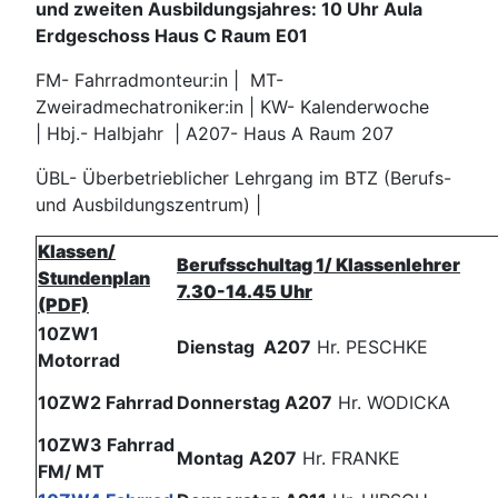
und zweiten Ausbildungsjahres: 10 Uhr Aula
Erdgeschoss Haus C Raum E01
FM- Fahrradmonteur:in | MT-
Zweiradmechatroniker:in | KW- Kalenderwoche
| Hbj.- Halbjahr | A207- Haus A Raum 207
ÜBL- Überbetrieblicher Lehrgang im BTZ (Berufs-
und Ausbildungszentrum) |
Klassen/
Berufsschultag 1/ Klassenlehrer
Stundenplan
7.30-14.45 Uhr
(PDF)
10ZW1
Dienstag A207
Hr. PESCHKE
Motorrad
10ZW2 Fahrrad
Donnerstag A207
Hr. WODICKA
10ZW3 Fahrrad
Montag
A207
Hr. FRANKE
FM/ MT