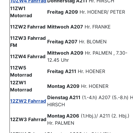
10ZW4 Fahrrad
Donnerstag A211
Hr. HIRSCH
11ZW1
Freitag
A209
Hr. HOENER/ PETER
Motorrad
11ZW2 Fahrrad
Mittwoch A207
Hr. FRANKE
11ZW3 Fahrrad
Freitag A207
Hr. BLOMEN
FM
Mittwoch A209
Hr. PALMEN , 7.30-
11ZW4 Fahrrad
12.45 Uhr
11ZW5
Freitag
A211
Hr. HOENER
Motorrad
12ZW1
Montag
A209
Hr. HOENER
Motorrad
Dienstag A211
(1.-4.h) A207 (5.-8.h) H
12ZW2 Fahrrad
HIRSCH
Montag A206
(1.Hbj.)/ A211 (2. Hbj.)
12ZW3 Fahrrad
Hr. PALMEN