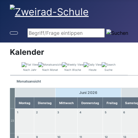
Begriff/Frage eintippen
Kalender
Nach Jahr
Nach Monat
Nach Woche
Heute
Suche
Monatsansicht
Juni 2026
Montag
Dienstag
Mittwoch
Donnerstag
Freitag
Samsta
1
2
3
4
5
6
23
8
9
10
11
12
13