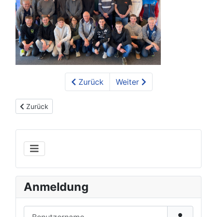
Zurück
Weiter
Vorheriger Beitrag: Fortbildungen Fahrradtechnik 2025-2026
Zurück
Anmeldung
Benutzername