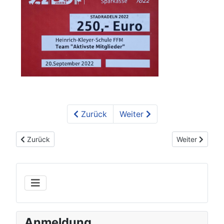
Zurück
Weiter
Vorheriger Beitrag: Schulradeln 2020 + Ergebnisse
Nächster Beitr
Zurück
Weiter
Anmeldung