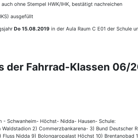
st auch ohne Stempel HWK/IHK, bestätigt nachreichen
KS) ausgefüllt
gsjahr
Do 15.08.2019
in der Aula Raum C E01 der Schule u
 der Fahrrad-Klassen 06/
m - Schwanheim- Höchst- Nidda- Hausen- Schule:
ahn Waldstadion 2) Commerzbankarena- 3) Bund Deutscher R
8) Fluss Nidda 9) Bolongaropalast Höchst 10) Brentanobad 1