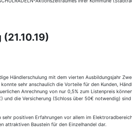
s SCHULRADELN-Aktionszeitraumes ihrer Kommune (Stadtrade
(21.10.19)
ndige Händlerschulung mit dem vierten Ausbildungsjahr Zwei
 konnte sehr anschaulich die Vorteile für den Kunden, Händ
steuerlichen Anrechnung von nur 0,5% zum Listenpreis könn
0€) und die Versicherung (Schloss über 50€ notwendig) sin
 sehr positiven Erfahrungen vor allem im Elektroradbereic
en attraktiven Baustein für den Einzelhandel dar.