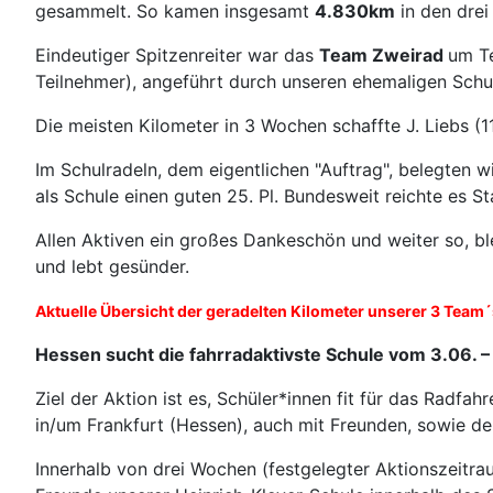
gesammelt. So kamen insgesamt
4.830km
in den dre
Eindeutiger Spitzenreiter war das
Team Zweirad
um Te
Teilnehmer), angeführt durch unseren ehemaligen Schul
Die meisten Kilometer in 3 Wochen schaffte J. Liebs (1
Im Schulradeln, dem eigentlichen "Auftrag", belegten w
als Schule einen guten 25. Pl. Bundesweit reichte es Sta
Allen Aktiven ein großes Dankeschön und weiter so, ble
und lebt gesünder.
Aktuelle Übersicht der geradelten Kilometer unserer 3 Team´
Hessen sucht die fahrradaktivste Schule vom 
Ziel der Aktion ist es, Schüler*innen fit für das Radfa
in/um Frankfurt (Hessen), auch mit Freunden, sowie d
Innerhalb von drei Wochen (festgelegter Aktionszeitra