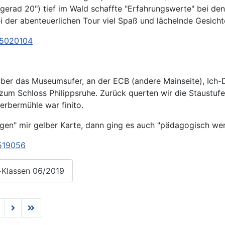
iegerad 20") tief im Wald schaffte "Erfahrungswerte" bei 
ei der abenteuerlichen Tour viel Spaß und lächelnde Gesich
65020104
ber das Museumsufer, an der ECB (andere Mainseite), Ich-
zum Schloss Philippsruhe. Zurück querten wir die Staustu
erbermühle war finito.
gen" mir gelber Karte, dann ging es auch "pädagogisch we
7519056
-Klassen 06/2019