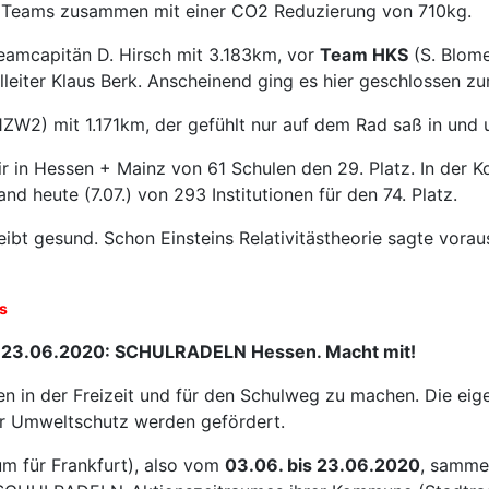
i Teams zusammen mit einer CO2 Reduzierung von 710kg.
amcapitän D. Hirsch mit 3.183km, vor
Team HKS
(S. Blom
leiter Klaus Berk. Anscheinend ging es hier geschlossen zu
1ZW2) mit 1.171km, der gefühlt nur auf dem Rad saß in und 
ir in Hessen + Mainz von 61 Schulen den 29. Platz. In der K
nd heute (7.07.) von 293 Institutionen für den 74. Platz.
ibt gesund. Schon Einsteins Relativitästheorie sagte voraus
s
3.06. – 23.06.2020: SCHULRADELN Hessen. Macht mit
hren in der Freizeit und für den Schulweg zu machen. Die eig
er Umweltschutz werden gefördert.
um für Frankfurt), also vom
03.06. bis 23.06.2020
, samme