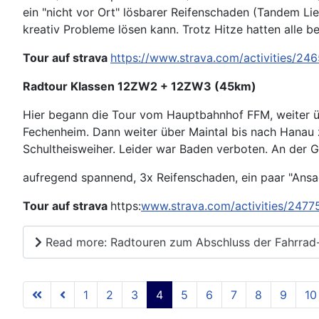
ein "nicht vor Ort" lösbarer Reifenschaden (Tandem L
kreativ Probleme lösen kann. Trotz Hitze hatten alle b
Tour auf strava
https://www.strava.com/activities/24
Radtour Klassen 12ZW2 + 12ZW3 (45km)
Hier begann die Tour vom Hauptbahnhof FFM, weiter ü
Fechenheim. Dann weiter über Maintal bis nach Hanau 
Schultheisweiher. Leider war Baden verboten. An der G
aufregend spannend, 3x Reifenschaden, ein paar "Ansa
Tour auf strava
https:
www.strava.com/activities/247
Read more: Radtouren zum Abschluss der Fahrrad
1
2
3
4
5
6
7
8
9
10