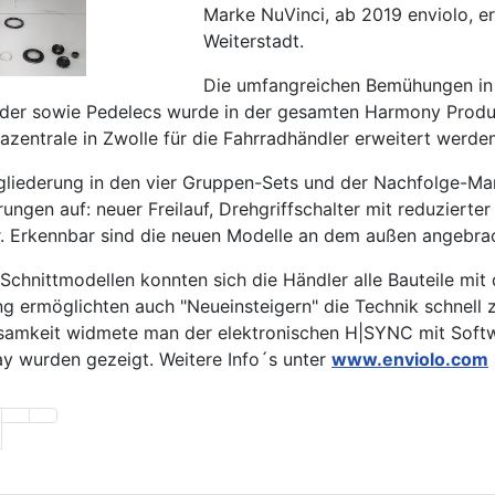
Marke NuVinci, ab 2019 enviolo, e
Weiterstadt.
Die umfangreichen Bemühungen in 
äder sowie Pedelecs wurde in der gesamten Harmony Produ
azentrale in Zwolle für die Fahrradhändler erweitert werde
liederung in den vier Gruppen-Sets und der Nachfolge-Mar
ngen auf: neuer Freilauf, Drehgriffschalter mit reduzierter 
. Erkennbar sind die neuen Modelle an dem außen angebrac
Schnittmodellen konnten sich die Händler alle Bauteile mi
g ermöglichten auch "Neueinsteigern" die Technik schnell
samkeit widmete man der elektronischen H|SYNC mit Softwar
 wurden gezeigt. Weitere Info´s unter
www.enviolo.com