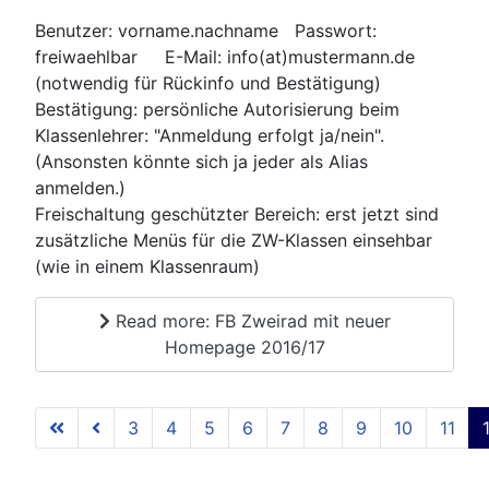
Benutzer: vorname.nachname Passwort:
freiwaehlbar E-Mail: info(at)mustermann.de
(notwendig für Rückinfo und Bestätigung)
Bestätigung: persönliche Autorisierung beim
Klassenlehrer: "Anmeldung erfolgt ja/nein".
(Ansonsten könnte sich ja jeder als Alias
anmelden.)
Freischaltung geschützter Bereich: erst jetzt sind
zusätzliche Menüs für die ZW-Klassen einsehbar
(wie in einem Klassenraum)
Read more: FB Zweirad mit neuer
Homepage 2016/17
3
4
5
6
7
8
9
10
11
Seite 12 von 12